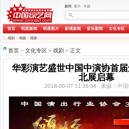
新闻
|
图片
|
专题
首页
明星新闻
明星图片
影视新闻
音乐新闻
文化专区
戏剧
|
戏曲
|
搜索
首页
>
文化专区
>
戏剧
> 正文
华彩演艺盛世中国中演协首届
北展启幕
2018-09-07 11:26:34 来源：
中国