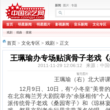
新闻
|
图片
|
专题
首页
明星新闻
明星图片
影视新闻
音乐新闻
文化专区
戏剧
|
戏曲
|
搜索
首页
>
文化专区
>
戏剧
> 正文
王珮瑜办专场贴演骨子老戏《
2011-11-29 12:06:12 来源：
中国
王珮瑜（右）北大讲
12月9日、10日，有“小冬皇”美誉
在北京梅兰芳大剧院举办“余脉相传”个
派传统骨子老戏《桑园寄子》和《琼林