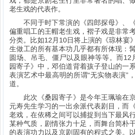
戏，都是京剧老生行里非常著名的唱、
老生戏的代表作。
不同于时下常演的《四郎探母》、《
偏重唱工的王帽老生戏，褶子戏是非常
分类。比如12月10日将上演的《琼林宴
生做工的所有基本功几乎都有所体现：
圆场、吊毛、僵尸以及眼神等等。而12
园寄子》中，邓伯道背着孩子登山的一
表演艺术中最高明的所谓“无实物表演”
道。
此次《桑园寄子》是今年王珮瑜在京
元寿先生学习的一出余派代表剧目，而
老戏，在依稀之间可以捕捉到当下最风
某种气质，剧情张力十足，而舞台简朴
的表演功力以及京剧固有的程式之美。